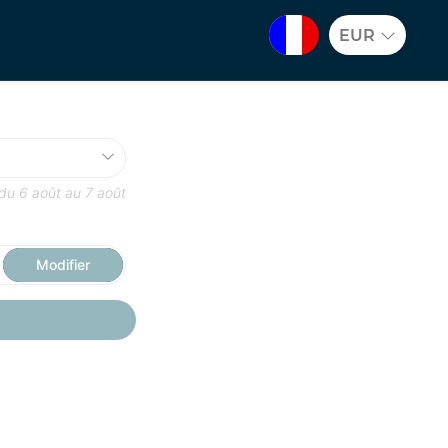
EUR
 du
6 août
au
7 août
Modifier