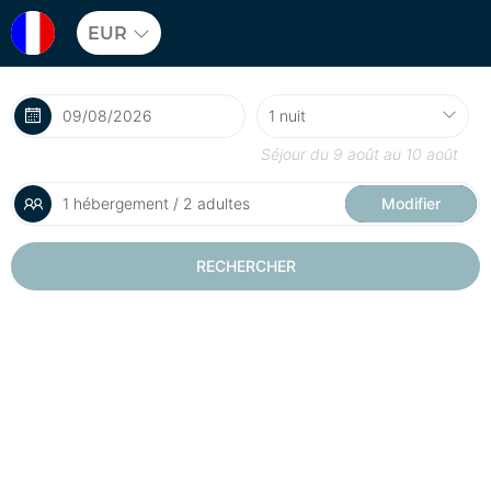
EUR
Séjour du
9 août
au
10 août
1 hébergement / 2 adultes
Modifier