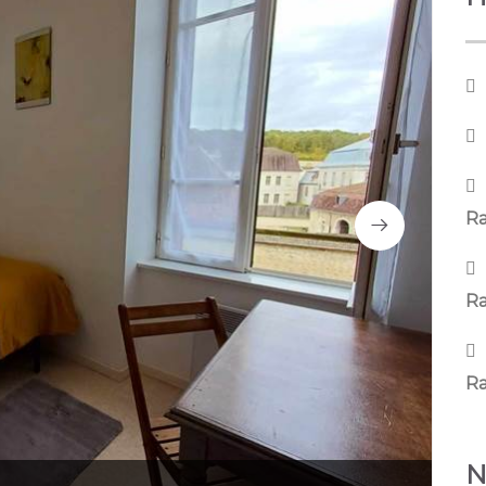
R
R
R
N